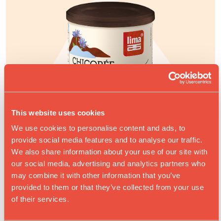
This website uses cookies
We use cookies to personalise content and ads, to
provide social media features and to analyse our traffic.
We also share information about your use of our site with
our social media, advertising and analytics partners who
may combine it with other information that you’ve
provided to them or that they’ve collected from your use
of their services.
CHICORÉE OAT LATTE