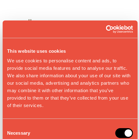
CHAÏ LATTE
PRÉPARATION
This website uses cookies
We use cookies to personalise content and ads, to
Réchauffer 20cl de la boisson végétale dans
provide social media features and to analyse our traffic.
une casserole.
We also share information about your use of our site with
our social media, advertising and analytics partners who
Infuser le mélange d’épices chaï pendant 5
may combine it with other information that you’ve
min.
provided to them or that they’ve collected from your use
Retirer les épices et laisser tiédir la boisson.
of their services.
Mélanger et verser dans une tasse.
C
Faire mousser les 5cl de boisson végétale
Necessary
o
restante avec l’huile de coco.