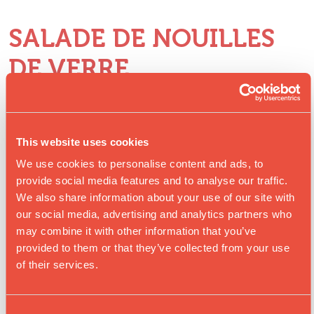
SALADE DE NOUILLES
DE VERRE
PRÉPARATION
This website uses cookies
Dans un petit bol, bien mélanger les
We use cookies to personalise content and ads, to
ingrédients de la vinaigrette (tahini, sauce de
provide social media features and to analyse our traffic.
soja, huile de sésame, yaourt, gingembre, eau)
We also share information about your use of our site with
et réserver.
our social media, advertising and analytics partners who
Faire cuire les nouilles de verre pendant 3 à 5
may combine it with other information that you’ve
provided to them or that they’ve collected from your use
minutes. Jeter l'eau chaude audessus d'une
of their services.
passoire et rincer les nouilles à l'eau froide. Les
laisser bien égoutter.
Mettre les nouilles dans un grand bol et verser
C